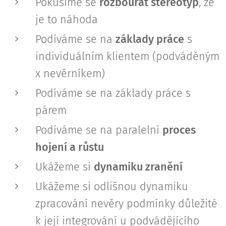
Pokusíme se
rozbourat stereotyp
, že
je to náhoda
Podíváme se na
základy
práce
s
individuálním klientem (podváděným
x nevěrníkem)
Podíváme se na základy práce s
párem
Podíváme se na paralelní
proces
hojení a růstu
Ukážeme si
dynamiku zranění
Ukážeme si odlišnou dynamiku
zpracování nevěry podmínky důležité
k její integrování u podvádějícího