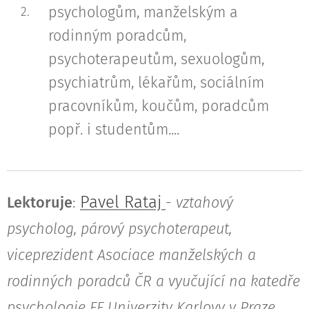
psychologům, manželským a
rodinným poradcům,
psychoterapeutům, sexuologům,
psychiatrům, lékařům, sociálním
pracovníkům, koučům, poradcům
popř. i studentům....
Pavel Rataj
Lektoruje
:
-
vztahový
psycholog, párový psychoterapeut,
viceprezident Asociace manželských a
rodinných poradců ČR a vyučující na katedře
psychologie FF Univerzity Karlovy v Praze