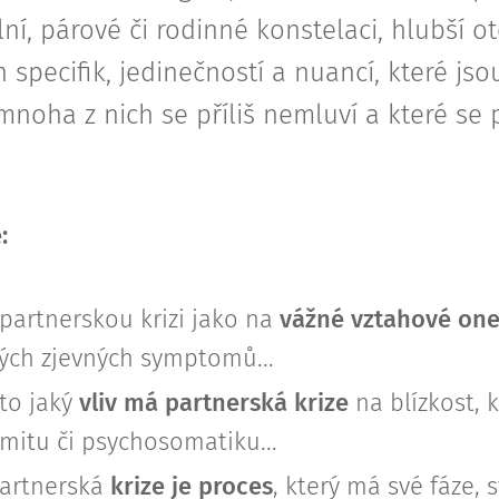
lní, párové či rodinné konstelaci, hlubší o
specifik, jedinečností a nuancí, které jsou
mnoha z nich se příliš nemluví a které se p
:
partnerskou krizi jako na
vážné vztahové on
ch zjevných symptomů...
to jaký
vliv má partnerská krize
na blízkost, 
mitu či psychosomatiku...
partnerská
krize je proces
, který má své fáze, 