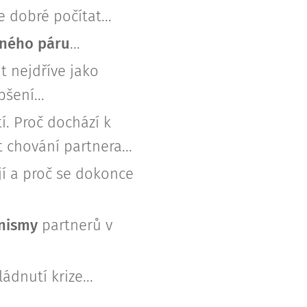
 dobré počítat...
čného páru
...
 nejdříve jako
šení...
í. Proč dochází k
 chování partnera...
ají a proč se dokonce
anismy
partnerů v
dnutí krize...
...