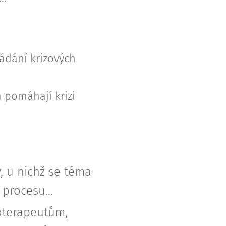
ádání krizových
 pomáhají krizi
y, u nichž se téma
procesu...
oterapeutům,