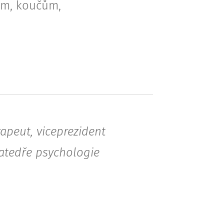
ům, koučům,
apeut, viceprezident
atedře psychologie