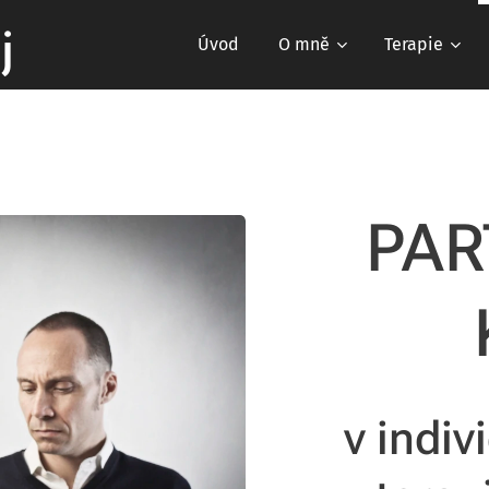
j
Úvod
O mně
Terapie
PAR
v indiv