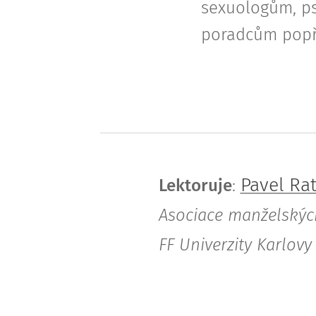
sexuologům, ps
poradcům popř.
Pavel Rat
Lektoruje
:
Asociace manželských
FF Univerzity Karlovy