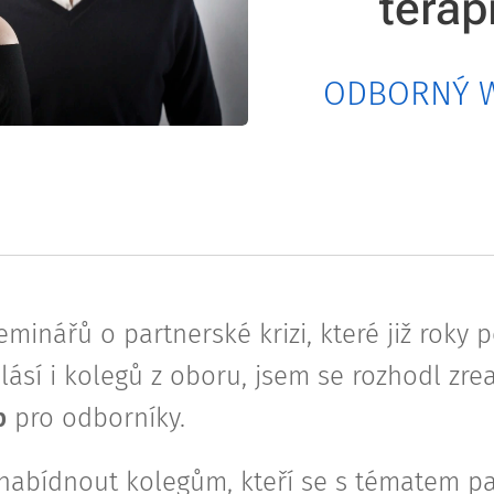
terap
ODBORNÝ 
inářů o partnerské krizi, které již roky 
lásí i kolegů z oboru, jsem se rozhodl zre
p
pro odborníky.
nabídnout kolegům, kteří se s tématem pa