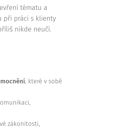
tevření tématu a
 při práci s klienty
říliš nikde neučí.
emocnění
, které v sobě
komunikaci,
své zákonitosti,