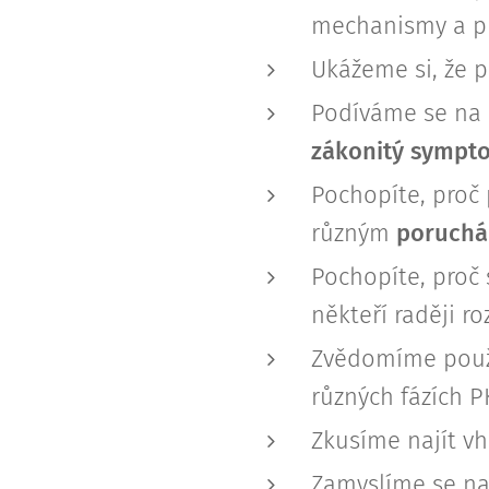
mechanismy a pri
Ukážeme si, že p
Podíváme se na 
zákonitý symptom
Pochopíte, proč 
různým
poruchá
Pochopíte, proč 
někteří raději ro
Zvědomíme pou
různých fázích PK
Zkusíme najít vh
Zamyslíme se n