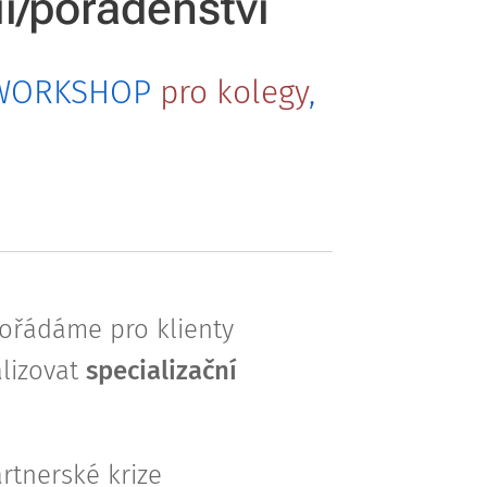
ii/poradenství
WORKSHOP
pro kolegy
,
pořádáme pro klienty
alizovat
specializační
rtnerské krize