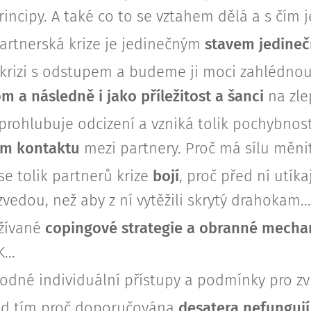
ncipy. A také co to se vztahem dělá a s čím je
artnerská krize je jedinečným
stavem jedine
krizi s odstupem a budeme ji moci zahlédnout
 a následně i jako příležitost a šanci
na zlep
prohlubuje odcizení a vzniká tolik pochybnost
m kontaktu
mezi partnery. Proč má sílu měnit
se tolik partnerů krize
bojí
, proč před ní utík
zvedou, než aby z ní vytěžili skrytý drahokam...
žívané
copingové strategie a obranné mech
...
odné individuální přístupy a podmínky pro zvlá
ad tím proč doporučována
desatera nefungují