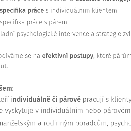
specifika práce
s individuálním klientem
specifika práce s párem
adní psychologické intervence a strategie zvl
 podíváme se na
efektivní postupy
, které párům
ut.
všem
:
teří i
ndividuálně či párově
pracují s klient
e vyskytuje v individuálním nebo párovém 
manželským a rodinným poradcům, psych