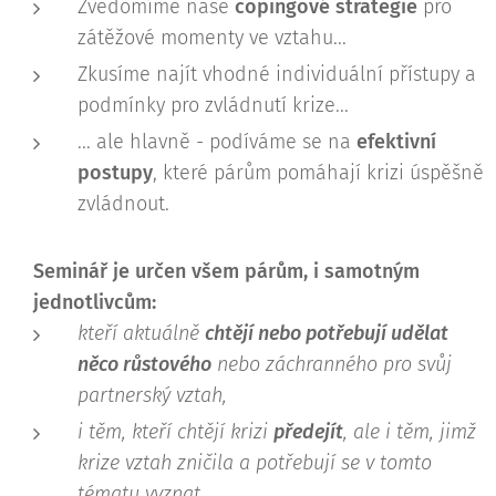
Zvědomíme naše
copingové strategie
pro
zátěžové momenty ve vztahu...
Zkusíme najít vhodné individuální přístupy a
podmínky pro zvládnutí krize...
... ale hlavně - podíváme se na
efektivní
postupy
, které párům pomáhají krizi úspěšně
zvládnout.
Seminář je určen všem párům, i samotným
jednotlivcům:
kteří aktuálně
chtějí nebo potřebují udělat
něco růstového
nebo záchranného pro svůj
partnerský vztah,
i těm, kteří chtějí krizi
předejít
, ale i těm, jimž
krize vztah zničila a potřebují se v tomto
tématu vyznat,